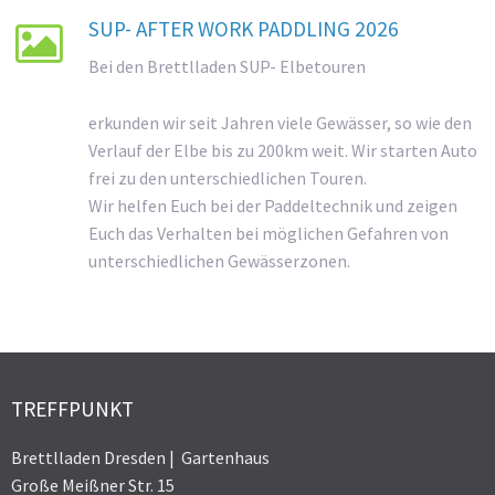
SUP- AFTER WORK PADDLING 2026

Bei den Brettlladen SUP- Elbetouren
erkunden wir seit Jahren viele Gewässer, so wie den
Verlauf der Elbe bis zu 200km weit. Wir starten Auto
frei zu den unterschiedlichen Touren.
Wir helfen Euch bei der Paddeltechnik und zeigen
Euch das Verhalten bei möglichen Gefahren von
unterschiedlichen Gewässerzonen.
TREFFPUNKT
Brettlladen Dresden | Gartenhaus
Große Meißner Str. 15