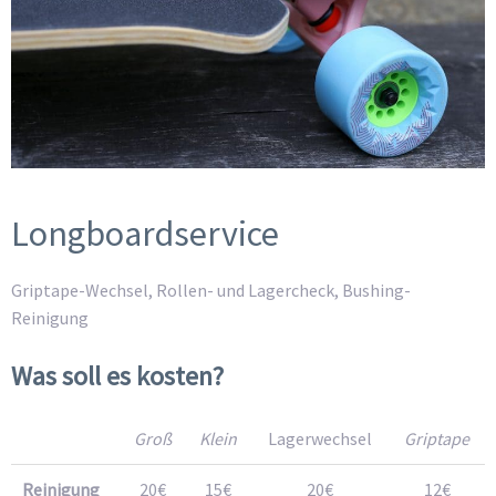
Longboardservice
Griptape-Wechsel, Rollen- und Lagercheck, Bushing-
Reinigung
Was soll es kosten?
Groß
Klein
Lagerwechsel
Griptape
Reinigung
20€
15€
20€
12€