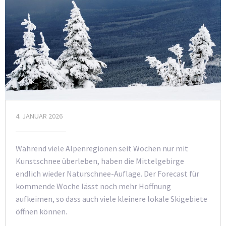
4. JANUAR 2026
Während viele Alpenregionen seit Wochen nur mit
Kunstschnee überleben, haben die Mittelgebirge
endlich wieder Naturschnee-Auflage. Der Forecast für
kommende Woche lässt noch mehr Hoffnung
aufkeimen, so dass auch viele kleinere lokale Skigebiete
öffnen können.