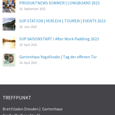
PRODUKTNEWS SOMMER | LONGBOARD 2023
16. September 2023
SUP STATION | VERLEIH | TOUREN | EVENTS 2023
28. Juni 2023
SUP SAISONSTART I After Work Paddling 2023
29. April 2023
Gartenhaus YogaStudio | Tag der offenen Tür
18. April 2023
TREFFPUNKT
Brettlladen Dresden | Gartenhaus