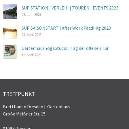
SUP STATION | VERLEIH | TOUREN | EVENTS 2023
28. Juni 2023
SUP SAISONSTART I After Work Paddling 2023
29. April 2023
Gartenhaus YogaStudio | Tag der offenen Tür
18. April 2023
TREFFPUNKT
Brettlladen Dresden | Gartenhaus
Große Meißner Str. 15
01097 Dresden